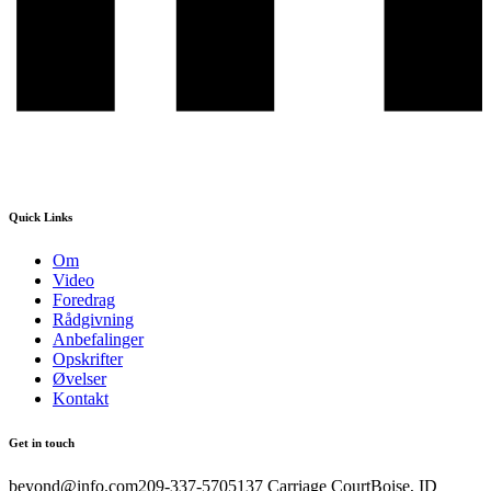
Quick Links
Om
Video
Foredrag
Rådgivning
Anbefalinger
Opskrifter
Øvelser
Kontakt
Get in touch
beyond@info.com​​ 209-337-5705​​ 137 Carriage Court​​ Boise, ID