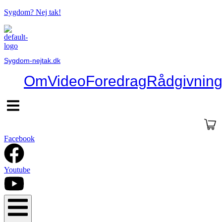
Sygdom? Nej tak!
Sygdom-nejtak.dk
Om
Video
Foredrag
Rådgivnin
Hamburger
Toggle
Menu
Facebook
Youtube