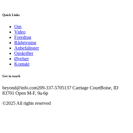
Quick Links
Om
Video
Foredrag
Rådgivning
Anbefalinger
Opskrifter
Øvelser
Kontakt
Get in touch
beyond@info.com​​ 209-337-5705​​ 137 Carriage Court​​ Boise, ID
83701 Open M-F, 9a-6p
©2025 All rights reserved