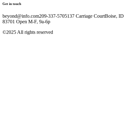
Get in touch
beyond@info.com​​ 209-337-5705​​ 137 Carriage Court​​ Boise, ID
83701 Open M-F, 9a-6p
©2025 All rights reserved