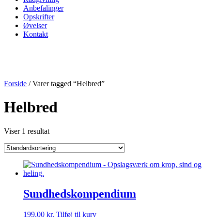
Anbefalinger
Opskrifter
Øvelser
Kontakt
209-337-5705
209-337-5705
Forside
/ Varer tagged “Helbred”
Helbred
Viser 1 resultat
Sundhedskompendium
199,00
kr.
Tilføj til kurv