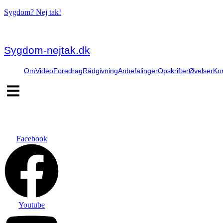
Sygdom? Nej tak!
Sygdom-nejtak.dk
Om
Video
Foredrag
Rådgivning
Anbefalinger
Opskrifter
Øvelser
Ko
Hamburger
Toggle
Menu
Facebook
Youtube