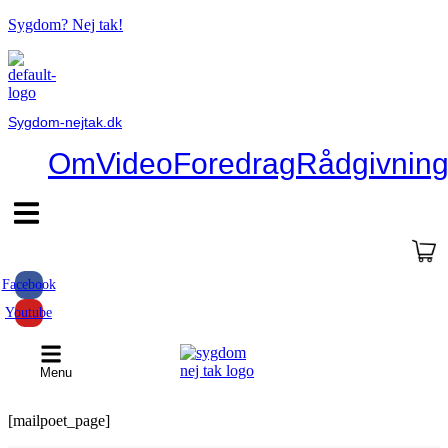
Sygdom? Nej tak!
Sygdom-nejtak.dk
Om
Video
Foredrag
Rådgivnin
Hamburger
Toggle
Menu
Facebook
Youtube
Menu
[mailpoet_page]