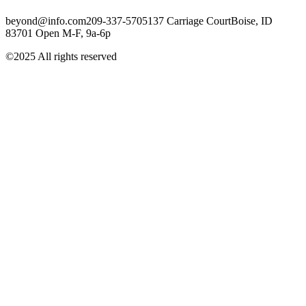
beyond@info.com​​ 209-337-5705​​ 137 Carriage Court​​ Boise, ID
83701 Open M-F, 9a-6p
©2025 All rights reserved